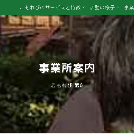
こもれびのサービスと特徴
活動の様子
事
事業所案内
こもれび 第6